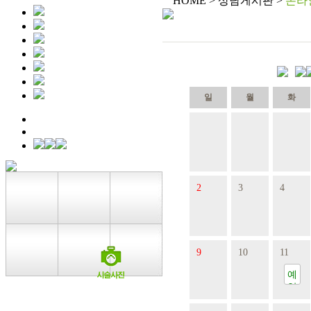
HOME > 상담게시판 >
온라
일
월
화
2
3
4
9
10
11
예
약